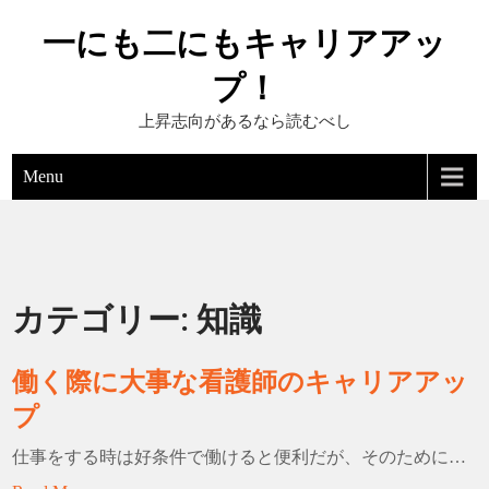
Skip
一にも二にもキャリアアッ
to
content
プ！
上昇志向があるなら読むべし
Menu
カテゴリー:
知識
働く際に大事な看護師のキャリアアッ
プ
仕事をする時は好条件で働けると便利だが、そのために…